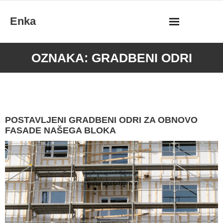
Skip
Enka
to
content
OZNAKA:
GRADBENI ODRI
POSTAVLJENI GRADBENI ODRI ZA OBNOVO
FASADE NAŠEGA BLOKA