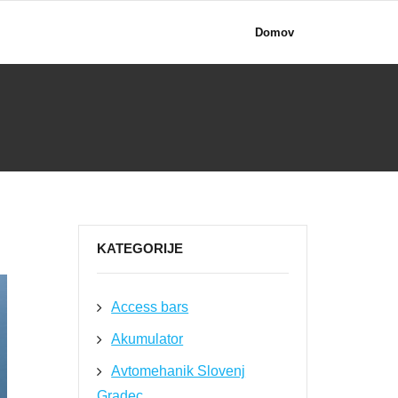
Domov
KATEGORIJE
Access bars
Akumulator
Avtomehanik Slovenj
Gradec