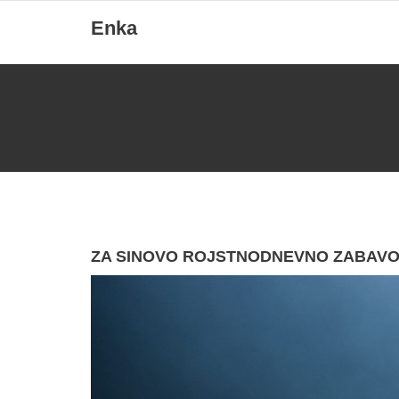
Skip
Enka
to
content
ZA SINOVO ROJSTNODNEVNO ZABAVO 