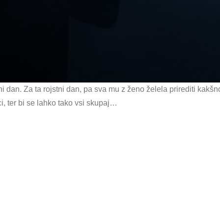
ni dan. Za ta rojstni dan, pa sva mu z ženo želela prirediti kakšn
lci, ter bi se lahko tako vsi skupaj…