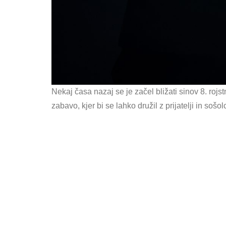
Nekaj časa nazaj se je začel bližati sinov 8. rojst
zabavo, kjer bi se lahko družil z prijatelji in sošo