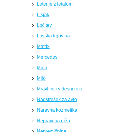
Letenje z letalom
Lisjak
Ločitev
Lovska trgovina
Matrix
Mercedes
Mido
Milo
Mravljinci v desni roki
Nadstrešek za avto
Naravna kozmetika
Nepravilna drža
Nepremičnine