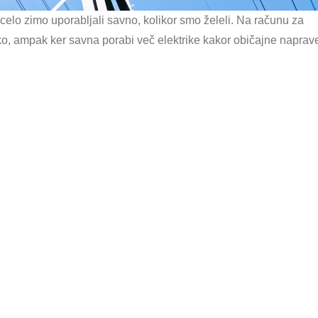
 celo zimo uporabljali savno, kolikor smo želeli. Na računu za
iko, ampak ker savna porabi več elektrike kakor običajne naprav