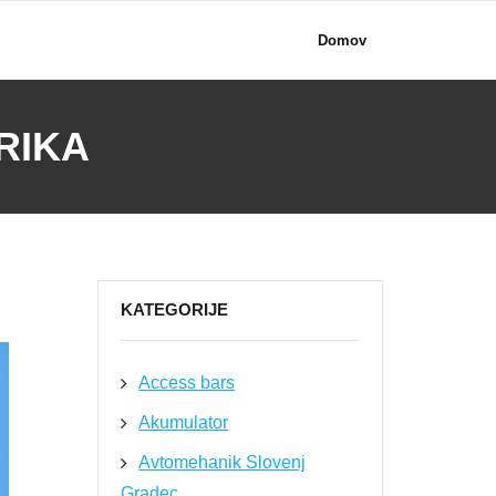
Domov
RIKA
KATEGORIJE
Access bars
Akumulator
Avtomehanik Slovenj
Gradec