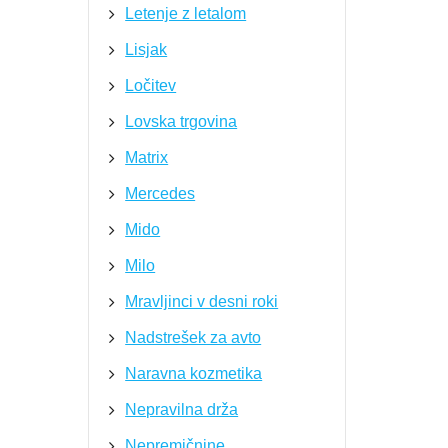
Letenje z letalom
Lisjak
Ločitev
Lovska trgovina
Matrix
Mercedes
Mido
Milo
Mravljinci v desni roki
Nadstrešek za avto
Naravna kozmetika
Nepravilna drža
Nepremičnine