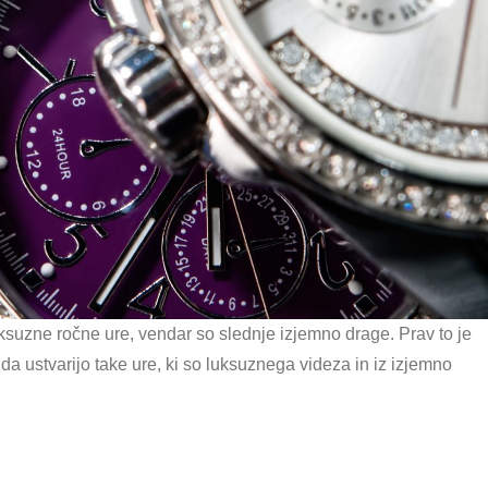
uksuzne ročne ure, vendar so slednje izjemno drage. Prav to je
a ustvarijo take ure, ki so luksuznega videza in iz izjemno