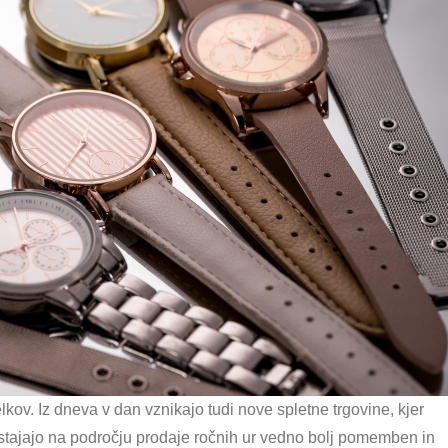
lkov. Iz dneva v dan vznikajo tudi nove spletne trgovine, kjer
postajajo na področju prodaje ročnih ur vedno bolj pomemben in