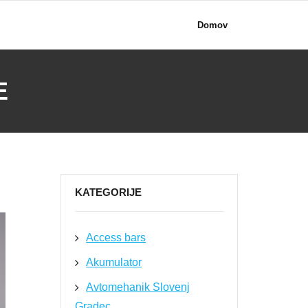
Domov
E
KATEGORIJE
Access bars
Akumulator
Avtomehanik Slovenj
Gradec