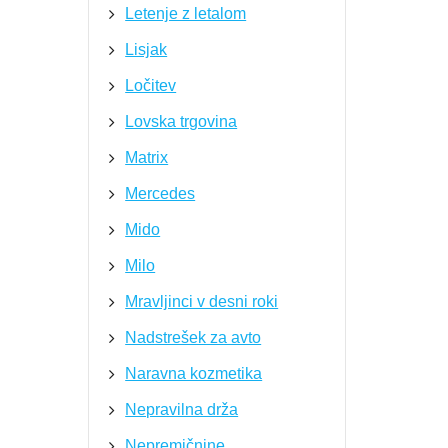
Letenje z letalom
Lisjak
Ločitev
Lovska trgovina
Matrix
Mercedes
Mido
Milo
Mravljinci v desni roki
Nadstrešek za avto
Naravna kozmetika
Nepravilna drža
Nepremičnine