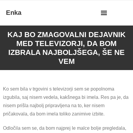
Skip
Enka
to
content
KAJ BO ZMAGOVALNI DEJAVNIK
MED TELEVIZORJI, DA BOM
IZBRALA NAJBOLJŠEGA, ŠE NE
VEM
Ko sem bila v trgovini s televizorji sem se popolnoma
izgubila, saj nisem vedela, kakšnega bi imela. Res pa je, da
nisem prišla najbolj pripravljena na to, ker nisem
pričakovala, da bom imela toliko zanimive izbite.
Odločila sem se, da bom najprej le malce bolje pregledala,