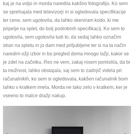
kaj je na voljo in morda naredila kakšno fotografijo. Ko sem
se sprehajala med televizorji in si ogledovala specifikacije
ter cene, sem ugotovila, da lahko skeniram kodo, ki me
pripelje na splet, do bolj podrobnih specifikacij. Ko sem to
ugotovila, sem ugotovila tudi to, da sedaj lahko označim
stran na spletu in jo dam med priljubljene ter si na ta način
naredim ožji izbor in bo pregled doma mnogo lažji, kakor se
je zdel na začetku. Res ne vem, zakaj nisem pomislila, da bi
ta možnost, lahko obstajala, saj sem to zadnjič videla pri
računalnikih, ko sem si ogledovala, kakšen računalnik bom
lahko v kratkem imela. Morda ne tako zelo v kratkem, ker je
vseeno to malce dražji nakup.