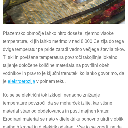
Plazemsko območje lahko hitro doseže izjemno visoke
temperature, ki jih lahko merimo v nad 8.000 Celzija do tega
dviga temperatur pa pride zaradi vedno večjega števila trkov.
Ti trki in povišana temperatura povzroči takojšnje lokalno
taljenje določene količine materiala na površini obeh
vodnikov in prav to je ključni trenutek, ko lahko govorimo, da
je
elektroerozija
v polnem teku.
Ko se se električni tok izklopi, nenadno znižanje
temperature povzroči, da se mehurček izlije, kar stisne
material stran od obdelovanca in pusti majhen krater.
Erodirani material se nato v dielektriku ponovno utrdi v obliki
majhnih krogel in dielektrik odstrani. Vse to se zgodi, ne da