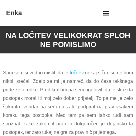
Skip
Enka
to
content
NA LOČITEV VELIKOKRAT SPLOH
NE POMISLIMO
Sam sem si vedno mislil, da je
ločitev
nekaj s čim se ne bom
nikoli srečal. Zdelo se mi je namreč, da do česa takšnega
pride zelo redko. Pred kratkim pa sem ugotovil, da je skozi ta
postopek moral iti moj zelo dober prijatelj. To pa me je zelo
šokiralo, vendar pa sem ga zato podpiral na prav vsakem
koraku tega postopka. Med tem pa sem lahko tudi sam
spoznal, kako zakompliciran in dolgoročen je dejansko ta
postopek, ter zato tukaj ne gre za prav nič prijetnega.