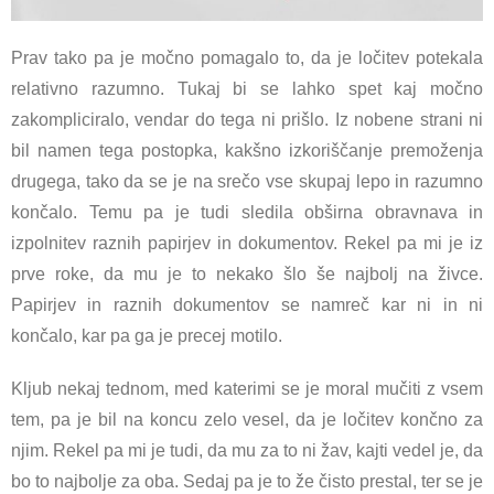
Prav tako pa je močno pomagalo to, da je ločitev potekala
relativno razumno. Tukaj bi se lahko spet kaj močno
zakompliciralo, vendar do tega ni prišlo. Iz nobene strani ni
bil namen tega postopka, kakšno izkoriščanje premoženja
drugega, tako da se je na srečo vse skupaj lepo in razumno
končalo. Temu pa je tudi sledila obširna obravnava in
izpolnitev raznih papirjev in dokumentov. Rekel pa mi je iz
prve roke, da mu je to nekako šlo še najbolj na živce.
Papirjev in raznih dokumentov se namreč kar ni in ni
končalo, kar pa ga je precej motilo.
Kljub nekaj tednom, med katerimi se je moral mučiti z vsem
tem, pa je bil na koncu zelo vesel, da je ločitev končno za
njim. Rekel pa mi je tudi, da mu za to ni žav, kajti vedel je, da
bo to najbolje za oba. Sedaj pa je to že čisto prestal, ter se je