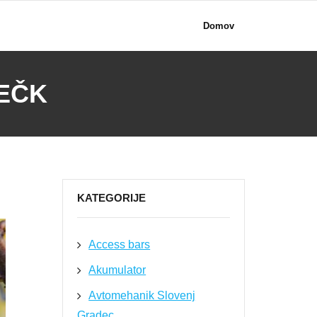
Domov
EČK
KATEGORIJE
Access bars
Akumulator
Avtomehanik Slovenj
Gradec