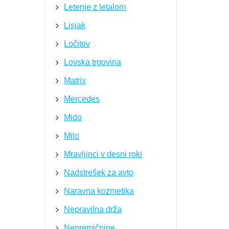
Letenje z letalom
Lisjak
Ločitev
Lovska trgovina
Matrix
Mercedes
Mido
Milo
Mravljinci v desni roki
Nadstrešek za avto
Naravna kozmetika
Nepravilna drža
Nepremičnine