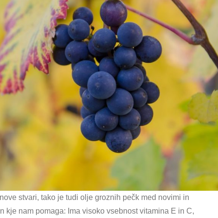
nove stvari, tako je tudi olje groznih pečk med novimi in
in kje nam pomaga: Ima visoko vsebnost vitamina E in C,