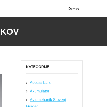
Domov
IKOV
KATEGORIJE
Access bars
Akumulator
Avtomehanik Slovenj
Gradec