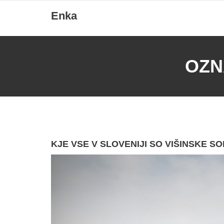
Skip
Enka
to
content
OZN
KJE VSE V SLOVENIJI SO VIŠINSKE S