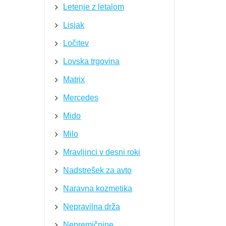
Letenje z letalom
Lisjak
Ločitev
Lovska trgovina
Matrix
Mercedes
Mido
Milo
Mravljinci v desni roki
Nadstrešek za avto
Naravna kozmetika
Nepravilna drža
Nepremičnine