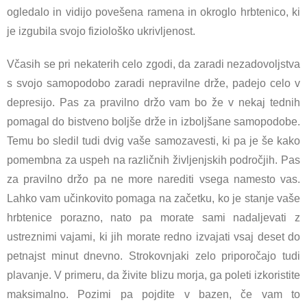
ogledalo in vidijo povešena ramena in okroglo hrbtenico, ki
je izgubila svojo fiziološko ukrivljenost.
Včasih se pri nekaterih celo zgodi, da zaradi nezadovoljstva
s svojo samopodobo zaradi nepravilne drže, padejo celo v
depresijo. Pas za pravilno držo vam bo že v nekaj tednih
pomagal do bistveno boljše drže in izboljšane samopodobe.
Temu bo sledil tudi dvig vaše samozavesti, ki pa je še kako
pomembna za uspeh na različnih življenjskih področjih. Pas
za pravilno držo pa ne more narediti vsega namesto vas.
Lahko vam učinkovito pomaga na začetku, ko je stanje vaše
hrbtenice porazno, nato pa morate sami nadaljevati z
ustreznimi vajami, ki jih morate redno izvajati vsaj deset do
petnajst minut dnevno. Strokovnjaki zelo priporočajo tudi
plavanje. V primeru, da živite blizu morja, ga poleti izkoristite
maksimalno. Pozimi pa pojdite v bazen, če vam to