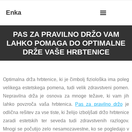
Skip
Enka
to
content
PAS ZA PRAVILNO DRŽO VAM
LAHKO POMAGA DO OPTIMALNE
DRŽE VAŠE HRBTENICE
Optimalna drža hrbtenice, ki je čimbolj fiziološka ima poleg
velikega estetskega pomena, tudi velik zdravstveni pomen.
Nepravilna drža je osnova za mnoge težave, ki vam jih
lahko povzroča vaša hrbtenica.
Pas za pravilno držo
je
odlična rešitev za vse tiste, ki želijo izboljšati držo hrbtenice
zaradi estetskih ter seveda tudi zdravstvenih razlogov.
Mnogi se počutijo zelo nesamozavestne, ko se pogledajo v