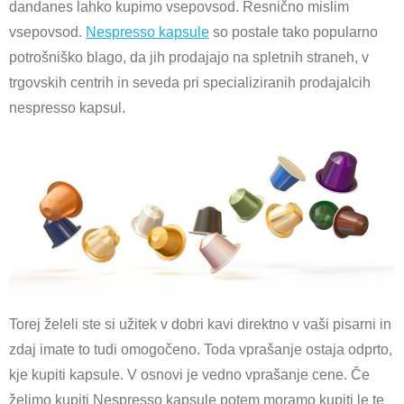
dandanes lahko kupimo vsepovsod. Resnično mislim
vsepovsod.
Nespresso kapsule
so postale tako popularno
potrošniško blago, da jih prodajajo na spletnih straneh, v
trgovskih centrih in seveda pri specializiranih prodajalcih
nespresso kapsul.
Torej želeli ste si užitek v dobri kavi direktno v vaši pisarni in
zdaj imate to tudi omogočeno. Toda vprašanje ostaja odprto,
kje kupiti kapsule. V osnovi je vedno vprašanje cene. Če
želimo kupiti Nespresso kapsule potem moramo kupiti le te