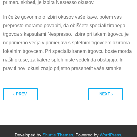
primeru skrbeti, je izbira Nesresso okusov.
In če že govorimo o izbiri okusov vaše kave, potem vas
preprosto moramo povabiti, da obiščete specializiranega
trgovca s kapsulami Nespresso. Izbira pri takem trgovcu je
neprimerno večja v primerjavi s spletnim trgovcem oziroma
lokalnim trgovcem. Pri specializiranem trgovcu boste morda
našli okuse, za katere sploh niste vedeli da obstajajo. In
prav ti novi okusi znajo prijetno presenetit vaše stranke.
PREV
NEXT
Developed by
Shuttle Themes
. Powered by
WordPress
.