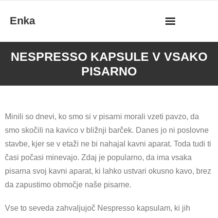
Skip
Enka
to
content
NESPRESSO KAPSULE V VSAKO
PISARNO
Minili so dnevi, ko smo si v pisarni morali vzeti pavzo, da
smo skočili na kavico v bližnji barček. Danes jo ni poslovne
stavbe, kjer se v etaži ne bi nahajal kavni aparat. Toda tudi ti
časi počasi minevajo. Zdaj je popularno, da ima vsaka
pisarna svoj kavni aparat, ki lahko ustvari okusno kavo, brez
da zapustimo območje naše pisarne.
Vse to seveda zahvaljujoč Nespresso kapsulam, ki jih