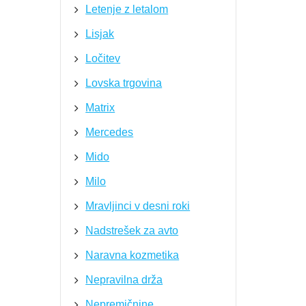
Letenje z letalom
Lisjak
Ločitev
Lovska trgovina
Matrix
Mercedes
Mido
Milo
Mravljinci v desni roki
Nadstrešek za avto
Naravna kozmetika
Nepravilna drža
Nepremičnine