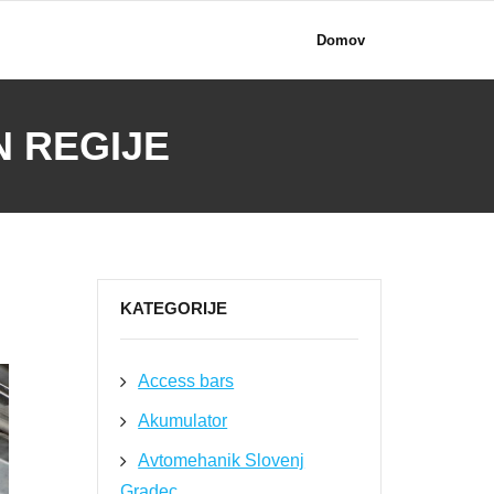
Domov
N REGIJE
KATEGORIJE
Access bars
Akumulator
Avtomehanik Slovenj
Gradec