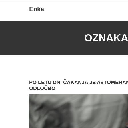
Skip
Enka
to
content
OZNAKA
PO LETU DNI ČAKANJA JE AVTOMEH
ODLOČBO