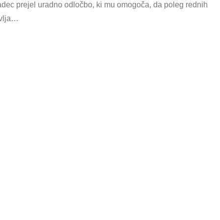
dec prejel uradno odločbo, ki mu omogoča, da poleg rednih
avlja…