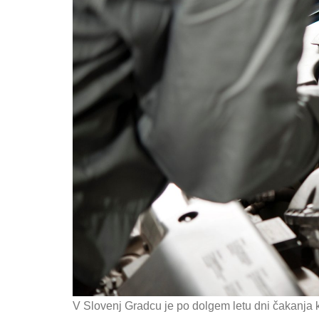
V Slovenj Gradcu je po dolgem letu dni čakanja 