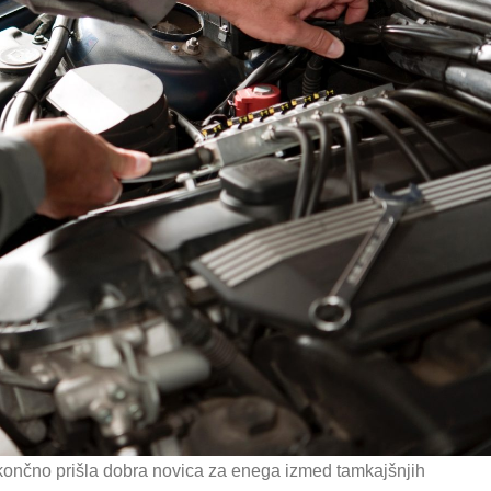
končno prišla dobra novica za enega izmed tamkajšnjih