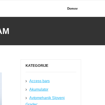
Domov
AM
KATEGORIJE
Access bars
Akumulator
Avtomehanik Slovenj
Gradec