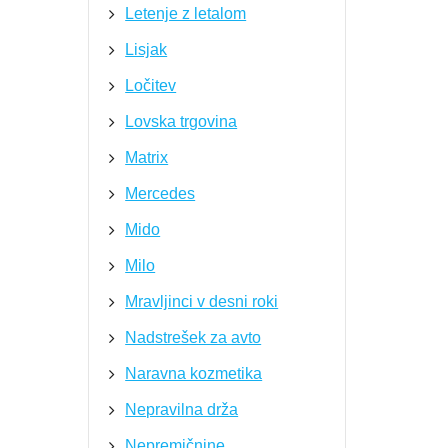
Letenje z letalom
Lisjak
Ločitev
Lovska trgovina
Matrix
Mercedes
Mido
Milo
Mravljinci v desni roki
Nadstrešek za avto
Naravna kozmetika
Nepravilna drža
Nepremičnine