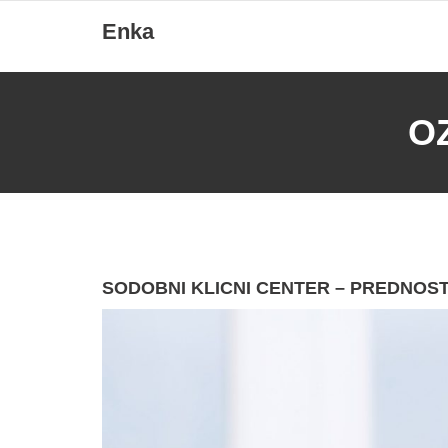
Skip
Enka
to
content
O
SODOBNI KLICNI CENTER – PREDNOST