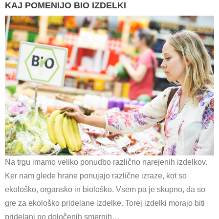
KAJ POMENIJO BIO IZDELKI
Na trgu imamo veliko ponudbo različno narejenih izdelkov.
Ker nam glede hrane ponujajo različne izraze, kot so
ekološko, organsko in biološko. Vsem pa je skupno, da so
gre za ekološko pridelane izdelke. Torej izdelki morajo biti
pridelani po določenih smernih…